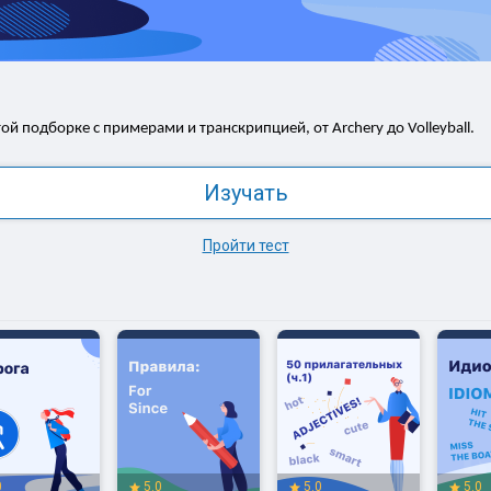
ой подборке с примерами и транскрипцией, от Archery до Volleyball.
Изучать
Пройти тест
0
5.0
5.0
5.0