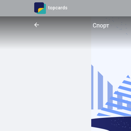
topcards
Спорт