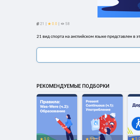
21
|
0.0
|
58
21 вид спорта на английском языке представлен в эт
РЕКОМЕНДУЕМЫЕ ПОДБОРКИ
.0
5.0
5.0
5.