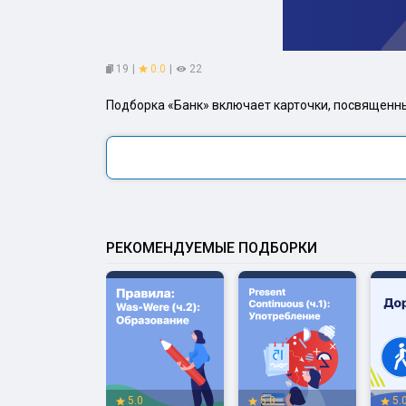
19
|
0.0
|
22
Подборка «Банк» включает карточки, посвященн
РЕКОМЕНДУЕМЫЕ ПОДБОРКИ
.0
5.0
5.0
5.