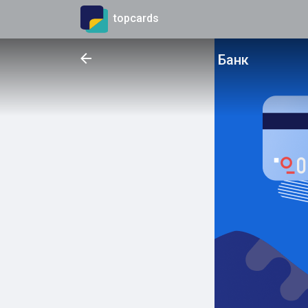
topcards
Банк