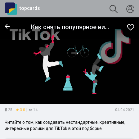
topcards
Как снять популярное видео для TikTok
25
|
3.0
|
14
04.04.2021
Читайте о том, как создавать нестандартные, креативные,
интересные ролики для TikTok в этой подборке.