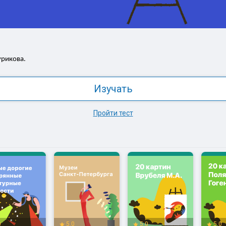
урикова.
Изучать
Пройти тест
0
5.0
5.0
5.0