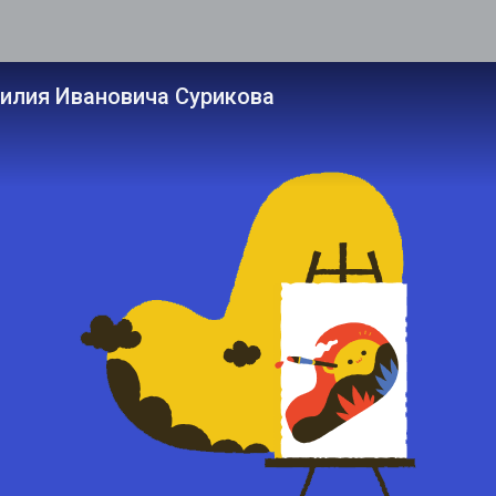
силия Ивановича Сурикова