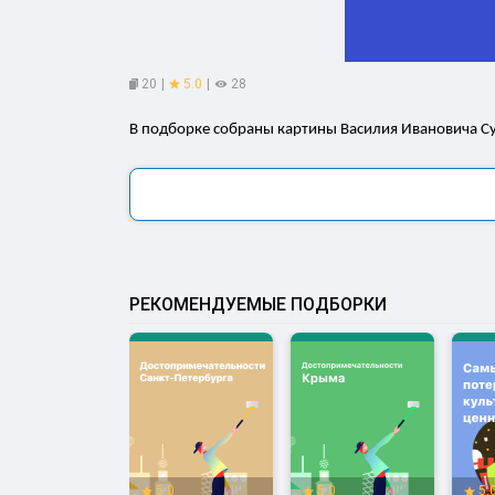
20
|
5.0
|
28
В подборке собраны картины Василия Ивановича С
РЕКОМЕНДУЕМЫЕ ПОДБОРКИ
.0
5.0
5.0
5.