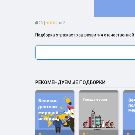
20
|
0.0
|
2
Подборка отражает ход развития отечественной 
РЕКОМЕНДУЕМЫЕ ПОДБОРКИ
.0
5.0
5.0
5.