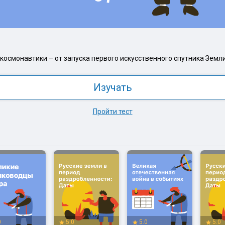
космонавтики – от запуска первого искусственного спутника Земл
Изучать
Пройти тест
0
5.0
5.0
5.0