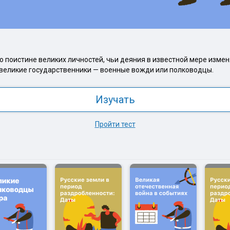
 поистине великих личностей, чьи деяния в известной мере изме
и великие государственники — военные вожди или полководцы.
Изучать
Пройти тест