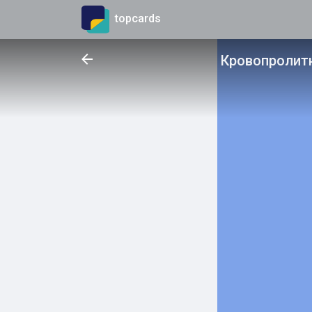
topcards
Кровопролит