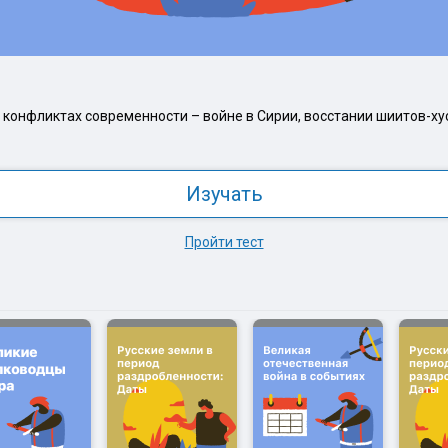
конфликтах современности – войне в Сирии, восстании шиитов-хус
Изучать
Пройти тест